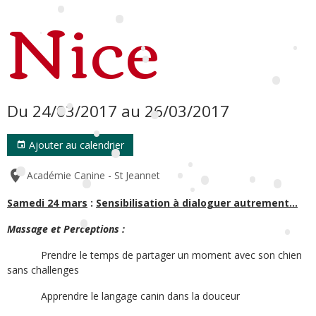
Nice
•
•
•
•
•
•
•
•
•
Du 24/03/2017
au 26/03/2017
•
•
•
Ajouter au calendrier
•
•
•
Académie Canine - St Jeannet
•
•
•
•
•
•
Samedi 24 mars
:
Sensibilisation à dialoguer autrement...
•
Massage et Perceptions :
•
•
Prendre le temps de partager un moment avec son chien
sans challenges
Apprendre le langage canin dans la douceur