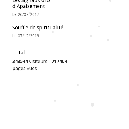
Les Signaux dits
d'Apaisement
•
•
Le 26/07/2017
•
Souffle de spiritualité
Le 07/12/2019
•
•
•
Total
•
343544
visiteurs -
717404
pages vues
•
•