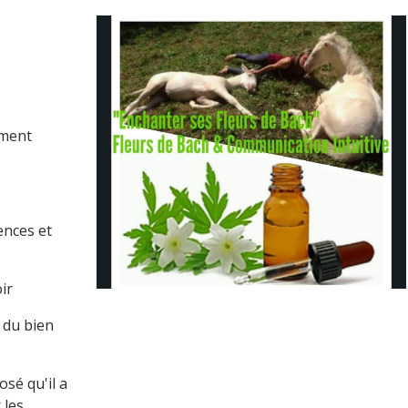
oment
ences et
ir
 du bien
osé qu'il a
 les