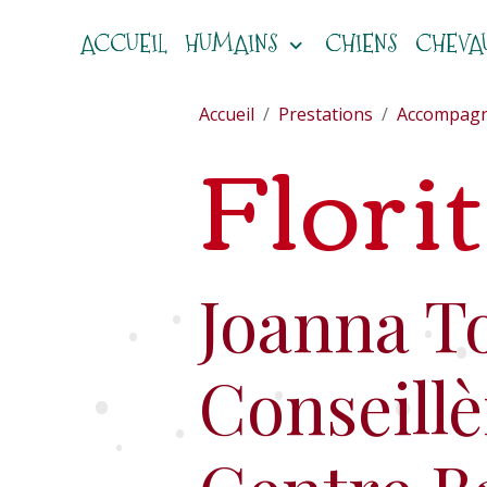
ACCUEIL
HUMAINS
CHIENS
CHEVA
Accueil
Prestations
Accompag
Flori
Joanna T
•
•
•
•
Conseillè
•
•
•
•