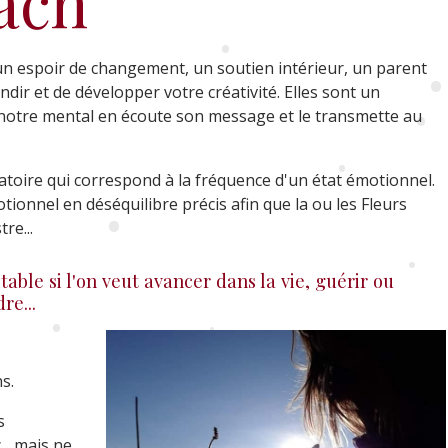
ach
•
•
un espoir de changement, un soutien intérieur, un parent
dir et de développer votre créativité. Elles sont un
•
e notre mental en écoute son message et le transmette au
•
•
atoire qui correspond à la fréquence d'un état émotionnel.
otionnel en déséquilibre précis afin que la ou les Fleurs
•
re...
•
table si l'on veut avancer dans la vie, guérir ou
e...
•
s.
•
•
s
.. mais ne