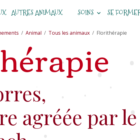
UX
AUTRES ANIMAUX
SOINS
SE FORME
nements
Animal
Tous les animaux
Florithérapie
thérapie
•
•
•
orres,
•
•
•
•
re agréée par le
•
•
•