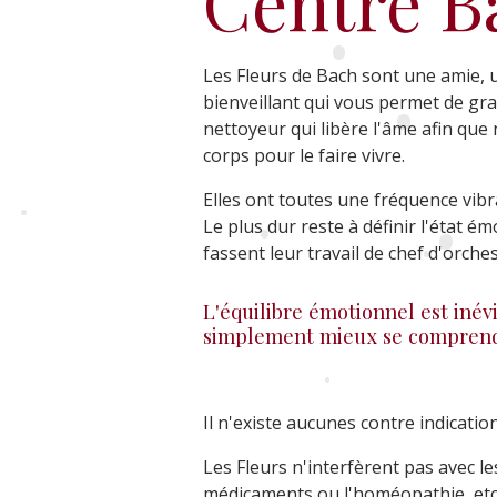
Centre B
•
Les Fleurs de Bach sont une amie, 
•
bienveillant qui vous permet de gran
nettoyeur qui libère l'âme afin qu
corps pour le faire vivre.
•
Elles ont toutes une fréquence vibr
Le plus dur reste à définir l'état ém
fassent leur travail de chef d'orchest
•
•
•
L'équilibre émotionnel est inévi
•
simplement mieux se comprendr
Il n'existe aucunes contre indication
Les Fleurs n'interfèrent pas avec le
•
médicaments ou l'homéopathie, etc.