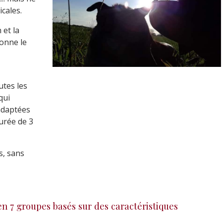
cales.
 et la
donne le
utes les
qui
adaptées
urée de 3
as, sans
 en 7 groupes basés sur des caractéristiques